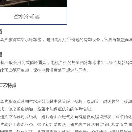
空水冷却器
绍
片胀管式空水冷却器， 是各电机行业特选的冷却设备，它具有散热面积
理
一般采用闭式循环通风，电机产生的热量由冷却水带出，经冷却器冷却
此形成循环冷却，保持电机温度处于规定范围内。
工艺特点
片胀管式系列空水冷却器是由承管板、侧板、冷却管、散热片经与冷却
式，使之紧密接触，热阻小能保证优良的传热性能。
片空冷器翅片结构，翅片端面在进气方向有意做成锯齿形状，即初始化
片就处于紊流状态。强化初始端换热，翅片表面环形的导流孔和两管之间
附面层，降低热阻，从而提高换热效率，围绕管口的桥状坡口还起导流作