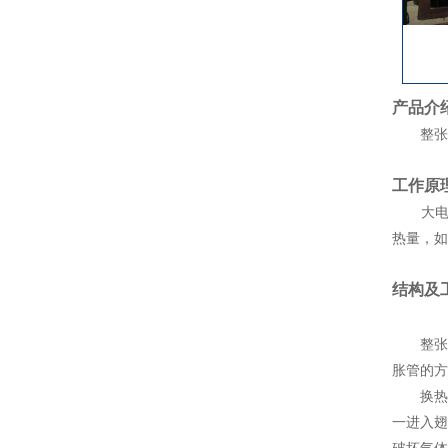
产品介
整张套
工作原
大电机
热量，如
结构及
整张套
胀管的方
换热翅
一进入翅
破坏气体