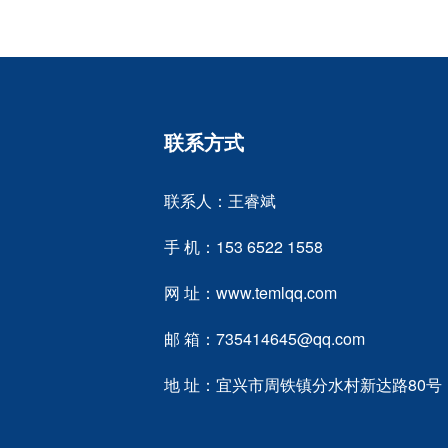
联系方式
联系人：王睿斌
手 机：153 6522 1558
网 址：www.temlqq.com
邮 箱：735414645@qq.com
地 址：宜兴市周铁镇分水村新达路80号