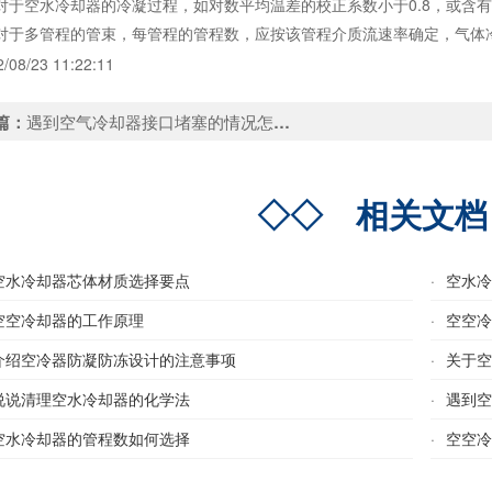
空水冷却器的冷凝过程，如对数平均温差的校正系数小于0.8，或含有
于多管程的管束，每管程的管程数，应按该管程介质流速率确定，气体冷
/08/23 11:22:11
篇：
遇到空气冷却器接口堵塞的情况怎么解决
◇◇
相关文
空水冷却器芯体材质选择要点
·
空水
空空冷却器的工作原理
·
空空
介绍空冷器防凝防冻设计的注意事项
·
关于
说说清理空水冷却器的化学法
·
遇到
空水冷却器的管程数如何选择
·
空空