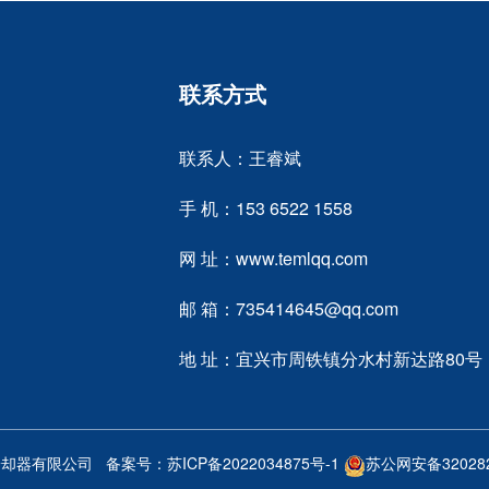
联系方式
联系人：王睿斌
手 机：153 6522 1558
网 址：www.temlqq.com
邮 箱：735414645@qq.com
地 址：宜兴市周铁镇分水村新达路80号
特尔铭冷却器有限公司 备案号：
苏ICP备2022034875号-1
苏公网安备320282